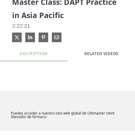
Master Class: DAPT Practice
in Asia Pacific
a
2:22:21
Share on X
Share on LinkedIn
Pin on Pinterest
Share via Email
y
DESCRIPTION
RELATED VIDEOS
V
i
Puedes acceder a nuestro sitio web global de Ultimaster stent
liberador de fármaco