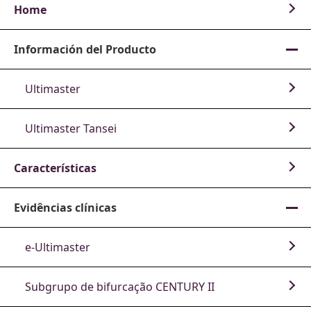
d
Home
Información del Producto
e
Ultimaster
Ultimaster Tansei
o
Características
Evidências clínicas
e-Ultimaster
Subgrupo de bifurcação CENTURY II