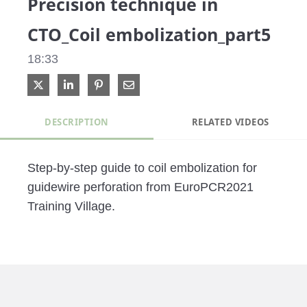
Precision technique in
CTO_Coil embolization_part5
a
18:33
Share on X
Share on LinkedIn
Pin on Pinterest
Share via Email
y
DESCRIPTION
RELATED VIDEOS
Step-by-step guide to coil embolization for 
V
guidewire perforation from EuroPCR2021 
Training Village.
i