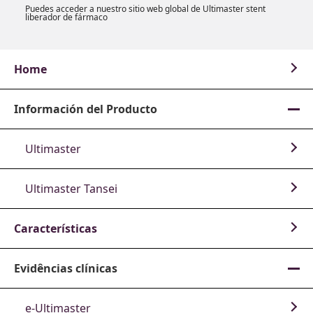
d
Puedes acceder a nuestro sitio web global de Ultimaster stent
liberador de fármaco
Home
e
Información del Producto
o
Ultimaster
Ultimaster Tansei
Características
Evidências clínicas
e-Ultimaster